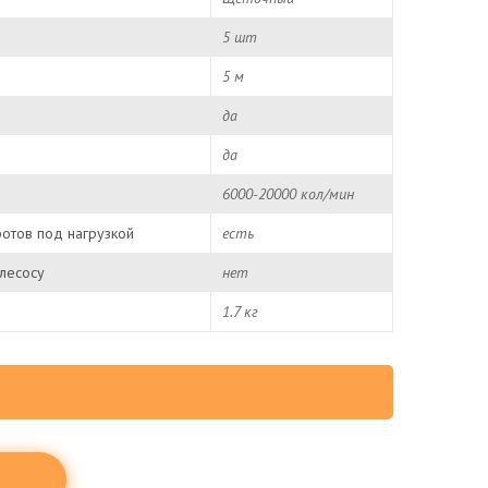
5 шт
5 м
да
да
6000-20000 кол/мин
отов под нагрузкой
есть
лесосу
нет
1.7 кг