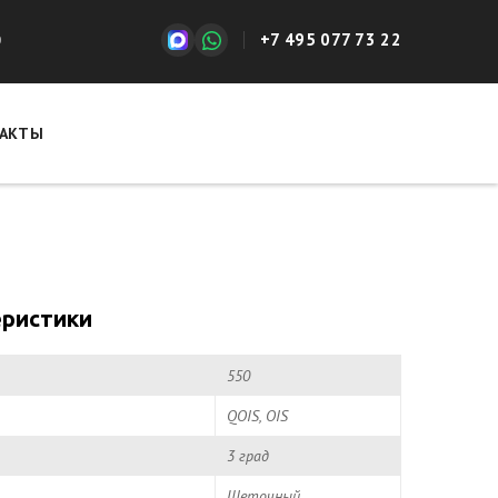
+7 495 077 73 22
0
АКТЫ
еристики
550
QOIS, OIS
3 град
Щеточный