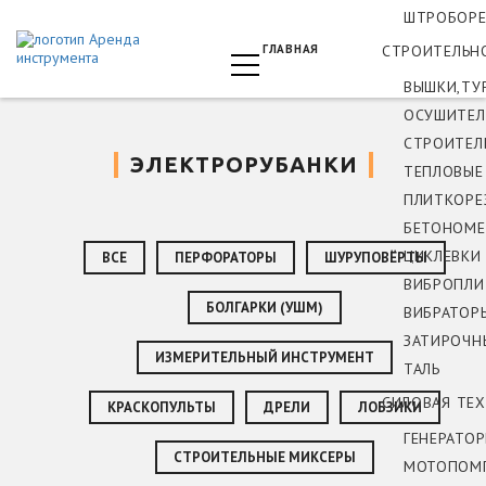
ШТРОБОРЕ
ГЛАВНАЯ
СТРОИТЕЛЬН
ВЫШКИ,ТУ
ОСУШИТЕЛ
СТРОИТЕЛ
ЭЛЕКТРОРУБАНКИ
ТЕПЛОВЫЕ
ПЛИТКОРЕ
БЕТОНОМЕ
ЦИКЛЕВКИ
ВСЕ
ПЕРФОРАТОРЫ
ШУРУПОВЁРТЫ
ВИБРОПЛИ
БОЛГАРКИ (УШМ)
ВИБРАТОР
ЗАТИРОЧН
ИЗМЕРИТЕЛЬНЫЙ ИНСТРУМЕНТ
ТАЛЬ
СИЛОВАЯ ТЕ
КРАСКОПУЛЬТЫ
ДРЕЛИ
ЛОБЗИКИ
ГЕНЕРАТО
СТРОИТЕЛЬНЫЕ МИКСЕРЫ
МОТОПОМ