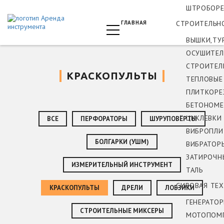
ШТРОБОРЕ
ГЛАВНАЯ
СТРОИТЕЛЬН
ВЫШКИ,ТУ
ОСУШИТЕЛ
СТРОИТЕЛ
КРАСКОПУЛЬТЫ
ТЕПЛОВЫЕ
ПЛИТКОРЕ
БЕТОНОМЕ
ЦИКЛЕВКИ
ВСЕ
ПЕРФОРАТОРЫ
ШУРУПОВЁРТЫ
ВИБРОПЛИ
БОЛГАРКИ (УШМ)
ВИБРАТОР
ЗАТИРОЧН
ИЗМЕРИТЕЛЬНЫЙ ИНСТРУМЕНТ
ТАЛЬ
СИЛОВАЯ ТЕ
КРАСКОПУЛЬТЫ
ДРЕЛИ
ЛОБЗИКИ
ГЕНЕРАТО
СТРОИТЕЛЬНЫЕ МИКСЕРЫ
МОТОПОМ