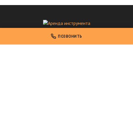
Аренда инструмента
ПОЗВОНИТЬ
Аренда профессионального инструмента в Москве
НАВИГАЦИЯ
Главная
Каталог инструмента
Условия аренды
О компании
Контакты
КОНТАКТЫ