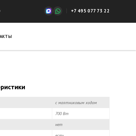
+7 495 077 73 22
0
АКТЫ
еристики
с маятниковым ходом
700 Вт
нет
есть