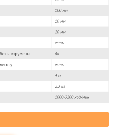
100 мм
10 мм
20 мм
есть
без инструмента
да
лесосу
есть
4 м
2.3 кг
1000-3200 ход/мин