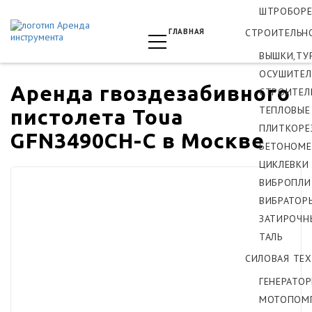
ШТРОБОРЕ
ГЛАВНАЯ
СТРОИТЕЛЬН
ВЫШКИ,ТУ
ОСУШИТЕЛ
Аренда гвоздезабивного
СТРОИТЕЛ
ТЕПЛОВЫЕ
пистолета Toua
ПЛИТКОРЕ
GFN3490CH-C в Москве
БЕТОНОМЕ
ЦИКЛЕВКИ
ВИБРОПЛИ
ВИБРАТОР
ЗАТИРОЧН
ТАЛЬ
СИЛОВАЯ ТЕ
ГЕНЕРАТО
МОТОПОМ