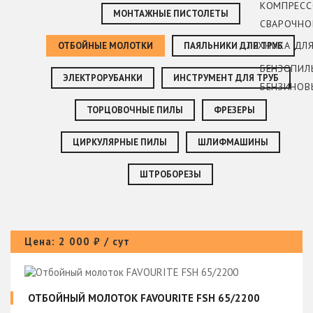
КОМПРЕС
МОНТАЖНЫЕ ПИСТОЛЕТЫ
СВАРОЧНО
ТЕХНИКА ДЛ
ОТБОЙНЫЕ МОЛОТКИ
ПАЯЛЬНИКИ ДЛЯ ТРУБ
БЕНЗОПИЛ
ЭЛЕКТРОРУБАНКИ
ИНСТРУМЕНТ ДЛЯ ТРУБ
БЕНЗИНОВ
ТОРЦОВОЧНЫЕ ПИЛЫ
ФРЕЗЕРЫ
ЦИРКУЛЯРНЫЕ ПИЛЫ
ШЛИФМАШИНЫ
ШТРОБОРЕЗЫ
Цена: 2 000 ₽ / сут
ОТБОЙНЫЙ МОЛОТОК FAVOURITE FSH 65/2200