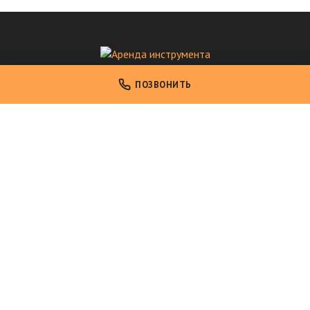
Аренда инструмента
ПОЗВОНИТЬ
Аренда профессионального инструмента в Москве
НАВИГАЦИЯ
Главная
Каталог инструмента
Условия аренды
О компании
Контакты
КОНТАКТЫ