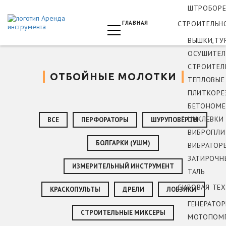
ШТРОБОРЕ
ГЛАВНАЯ
СТРОИТЕЛЬН
ВЫШКИ,ТУ
ОСУШИТЕЛ
СТРОИТЕЛ
ОТБОЙНЫЕ МОЛОТКИ
ТЕПЛОВЫЕ
ПЛИТКОРЕ
БЕТОНОМЕ
ЦИКЛЕВКИ
ВСЕ
ПЕРФОРАТОРЫ
ШУРУПОВЁРТЫ
ВИБРОПЛИ
БОЛГАРКИ (УШМ)
ВИБРАТОР
ЗАТИРОЧН
ИЗМЕРИТЕЛЬНЫЙ ИНСТРУМЕНТ
ТАЛЬ
СИЛОВАЯ ТЕ
КРАСКОПУЛЬТЫ
ДРЕЛИ
ЛОБЗИКИ
ГЕНЕРАТО
СТРОИТЕЛЬНЫЕ МИКСЕРЫ
МОТОПОМ