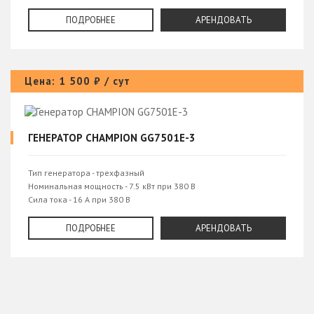
Ступени напряжения на холостом ходу на стороне, В -
55,65,75,85,95
ПОДРОБНЕЕ
АРЕНДОВАТЬ
Ток на стороне при напряжении 75-85-95В, А - 580-530-487
Цена: 1 500 ₽ / сут
ГЕНЕРАТОР CHAMPION GG7501E-3
Тип генератора - трехфазный
Номинальная мощность - 7.5 кВт при 380 В
Сила тока - 16 А при 380 В
Количество розеток 400 В - 16 А - 1 шт
Максимальная мощность - 8.1 кВт при 380 В
ПОДРОБНЕЕ
АРЕНДОВАТЬ