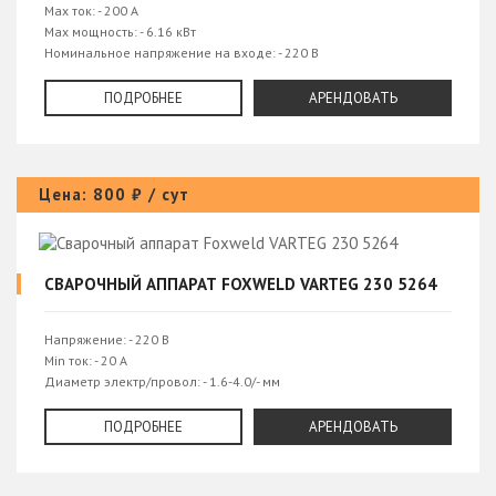
Max ток: - 200 А
Max мощность: - 6.16 кВт
Номинальное напряжение на входе: - 220 В
Охлаждение горелки: - воздушное
Разъем ММА - DX50
ПОДРОБНЕЕ
АРЕНДОВАТЬ
Цена: 800 ₽ / сут
СВАРОЧНЫЙ АППАРАТ FOXWELD VARTEG 230 5264
Напряжение: - 220 В
Min ток: - 20 А
Диаметр электр/провол: - 1.6-4.0/- мм
Степень защиты: - IP21S
Max мощность: - 6.8 кВт
ПОДРОБНЕЕ
АРЕНДОВАТЬ