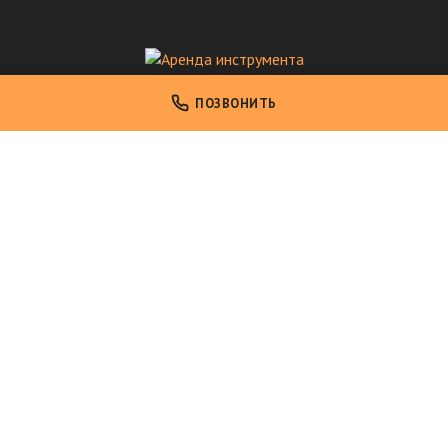
Аренда инструмента
ПОЗВОНИТЬ
Аренда профессионального инструмента в Москве
НАВИГАЦИЯ
Главная
Каталог инструмента
Условия аренды
О компании
Контакты
КОНТАКТЫ
+7 495 077 73 22