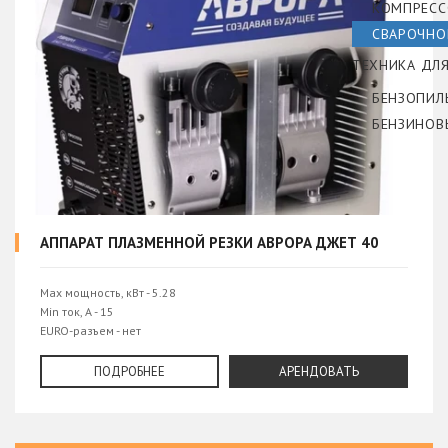
КОМПРЕС
СВАРОЧНО
ТЕХНИКА ДЛ
БЕНЗОПИЛ
БЕНЗИНОВ
АППАРАТ ПЛАЗМЕННОЙ РЕЗКИ АВРОРА ДЖЕТ 40
Max мощность, кВт - 5.28
Min ток, А - 15
EURO-разъем - нет
Встроенный компрессор - да
Габариты без упаковки - 425х218х460 мм
ПОДРОБНЕЕ
АРЕНДОВАТЬ