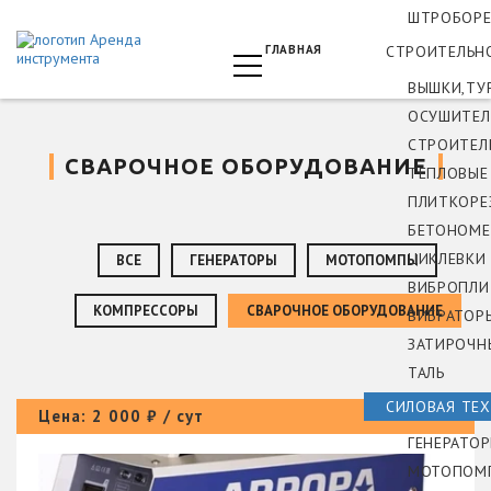
ШТРОБОРЕ
ГЛАВНАЯ
СТРОИТЕЛЬН
ВЫШКИ,ТУ
ОСУШИТЕЛ
СТРОИТЕЛ
СВАРОЧНОЕ ОБОРУДОВАНИЕ
ТЕПЛОВЫЕ
ПЛИТКОРЕ
БЕТОНОМЕ
ЦИКЛЕВКИ
ВСЕ
ГЕНЕРАТОРЫ
МОТОПОМПЫ
ВИБРОПЛИ
КОМПРЕССОРЫ
СВАРОЧНОЕ ОБОРУДОВАНИЕ
ВИБРАТОР
ЗАТИРОЧН
ТАЛЬ
СИЛОВАЯ ТЕ
Цена: 2 000 ₽ / сут
ГЕНЕРАТО
МОТОПОМ