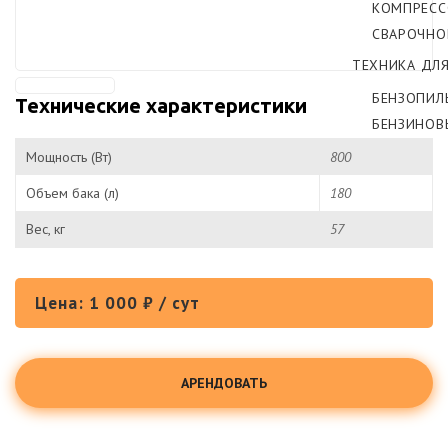
КОМПРЕС
СВАРОЧНО
ТЕХНИКА ДЛ
БЕНЗОПИЛ
Технические характеристики
БЕНЗИНОВ
Мощность (Вт)
800
Объем бака (л)
180
Вес, кг
57
Цена: 1 000 ₽ / сут
АРЕНДОВАТЬ