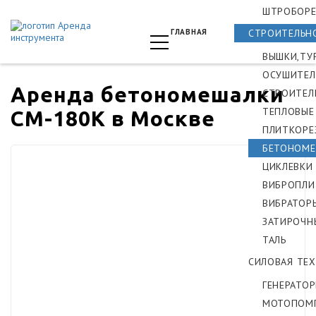
ШТРОБОРЕ
ГЛАВНАЯ
СТРОИТЕЛЬН
ВЫШКИ,ТУ
ОСУШИТЕЛ
Аренда бетономешалки
СТРОИТЕЛ
ТЕПЛОВЫЕ
СМ-180K в Москве
ПЛИТКОРЕ
БЕТОНОМЕ
ЦИКЛЕВКИ
ВИБРОПЛИ
ВИБРАТОР
ЗАТИРОЧН
ТАЛЬ
СИЛОВАЯ ТЕ
ГЕНЕРАТО
МОТОПОМ