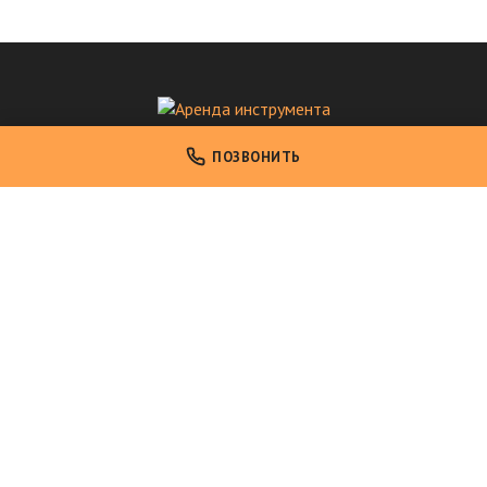
Аренда инструмента
ПОЗВОНИТЬ
Аренда профессионального инструмента в Москве
НАВИГАЦИЯ
Главная
Каталог инструмента
Условия аренды
О компании
Контакты
КОНТАКТЫ