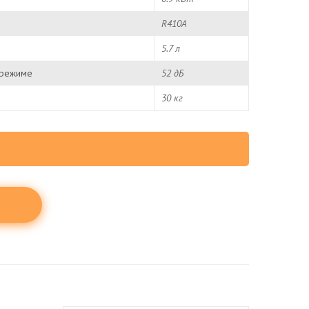
R410A
5.7 л
 режиме
52 дБ
30 кг