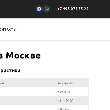
+7 495 077 73 22
0
ОНТАКТЫ
в Москве
еристики
нию
46,7 л/сут
350 м3/ч
+5…+35 °С
0.9 кВт