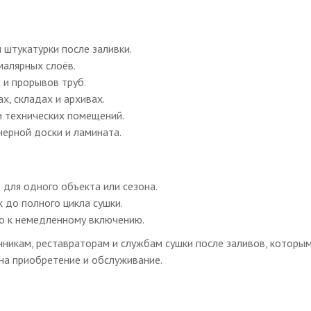
 штукатурки после заливки.
малярных слоёв.
 и прорывов труб.
, складах и архивах.
и технических помещений.
нерной доски и ламината.
для одного объекта или сезона.
 до полного цикла сушки.
о к немедленному включению.
никам, реставраторам и службам сушки после заливов, которы
на приобретение и обслуживание.