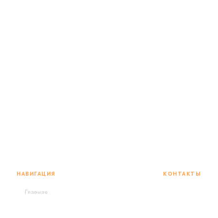
НАВИГАЦИЯ
КОНТАКТЫ
+7 495 077 73 2
Главная
г. Москва,
Каталог инструмента
Полярный проезд, 15