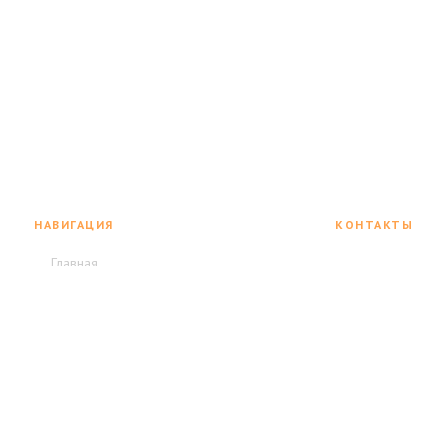
НАВИГАЦИЯ
КОНТАКТЫ
+7 495 077 73 2
Главная
г. Москва,
Каталог инструмента
Полярный проезд, 15
Условия аренды
Пн–Пт: 9:00–20:00
Сб–Вс: 12:00–17:00
О компании
Контакты