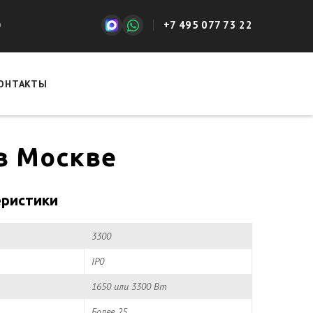
+7 495 077 73 22
0
ОНТАКТЫ
 в Москве
еристики
3300
IP0
1650 или 3300 Вт
Более 25