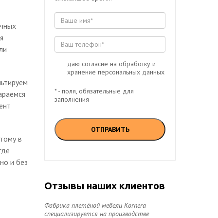
очных
я
ли
даю согласие на обработку и
хранение персональных данных
льтируем
* - поля, обязательные для
араемся
заполнения
ент
тому в
где
но и без
Отзывы наших клиентов
Фабрика плетёной мебели Kornera
специализируется на производстве